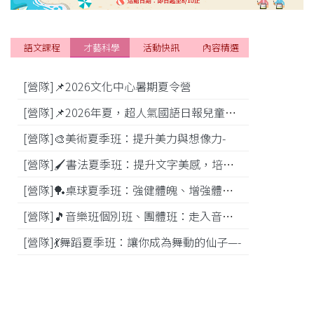
語文課程
才藝科學
活動快訊
內容精選
[營隊]📌2026文化中心暑期夏令營
[活動]
[營隊]📌2026年夏，超人氣國語日報兒童商學院搶先報！
[營隊]🎨美術夏季班：提升美力與想像力-
[比賽]
[營隊]🖌️書法夏季班：提升文字美感，培養專注力—
[營隊]️🏓桌球夏季班：強健體魄、增強體能---
[營隊]🎵️音樂班個別班、團體班：走入音樂世界-
[營隊]💃舞蹈夏季班：讓你成為舞動的仙子—-