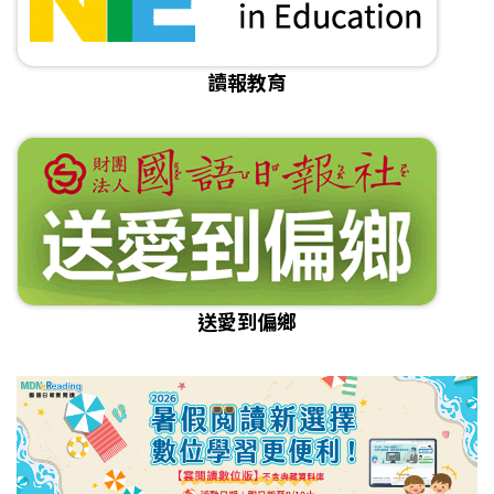
讀報教育
送愛到偏鄉