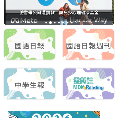
臉書母公司遭罰款 設兒少心理健康基金
1
2
3
4
5
6
7