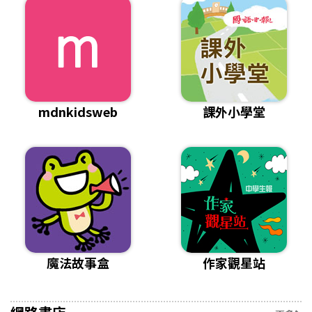
mdnkidsweb
課外小學堂
魔法故事盒
作家觀星站