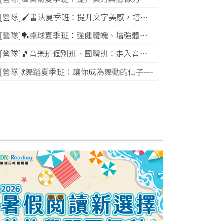
[營隊]🖌️書法夏季班：提升文字美感，培養專注力—
[營隊]️🏓桌球夏季班：強健體魄、增強體能---
[營隊]🎵️音樂班個別班、團體班：走入音樂世界-
[營隊]💃舞蹈夏季班：讓你成為舞動的仙子—-