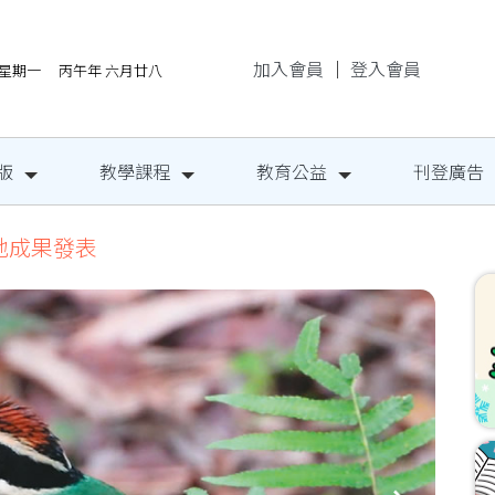
加入會員
｜
登入會員
/10星期一 丙午年 六月廿八
版
教學課程
教育公益
刊登廣告
地成果發表