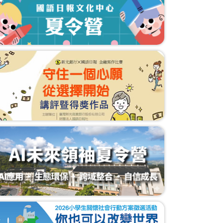
何安妮送暖助家扶 當志工