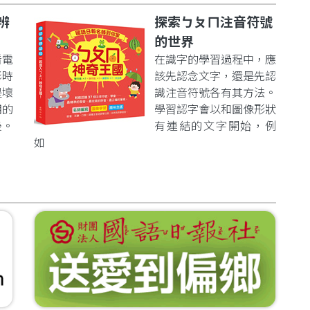
辨
探索ㄅㄆㄇ注音符號
的世界
看電
在識字的學習過程中，應
影時
該先認念文字，還是先認
是壞
識注音符號各有其方法。
明的
學習認字會以和圖像形狀
後。
有連結的文字開始，例
如