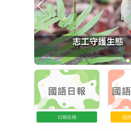
冠
生
志工守護生態
1
日報投稿
國