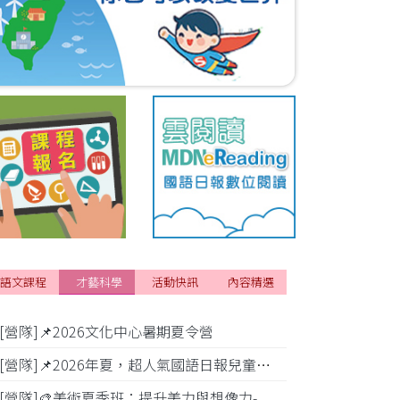
語文課程
才藝科學
活動快訊
內容精選
[營隊]📌2026文化中心暑期夏令營
[活動]✂️2
[營隊]📌2026年夏，超人氣國語日報兒童商學院搶先報！
[營隊]🎨美術夏季班：提升美力與想像力-
[比賽]小公