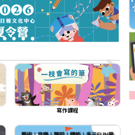
3
4
5
6
寫作課程
[課程]115年寫作秋季班招生
[試讀]💻國語日報雲閱讀_日報 週刊 中學生報
[課程]115年暑期閱讀寫作班 招生
[影音]《小孩也要學AI？！如何培養正確使用觀念？》
[課程]📌2026年夏季華語研習營 課程介紹
[比賽]🎤國語日報小主播報新聞比賽得獎名單及作品