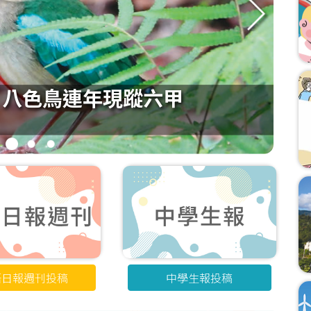
 八色鳥連年現蹤六甲
2
3
4
語日報週刊投稿
中學生報投稿