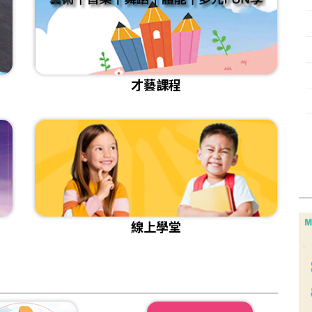
[活動]2025『我是剪報高手』得獎作品賞析
[課程]給想改變的你｜成人日語3/15自信開學
[課程]115年兒童正音班 招生
[比賽]🖊️2025 新光銀行．金融寫作比賽講評暨得獎作品
[課程]📌成人正音班 線上&實體課程
[影音]《存下一個夢想 從零開始的理財旅程》
才藝課程
[課程]📌兒童注音拼讀加強班 開始招生
[活動]讓我成為你的翅膀徵件比賽獲獎作品
[活動]2025關愛親長 圖文徵選作品欣賞
[小太陽樂學]金門縣述美國小/小主播課程播報成果＆活動紀錄
線上學堂