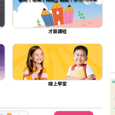
[活動]2025『我是剪報高手』得獎作品賞析
[課程]給想改變的你｜成人日語3/15自信開學
[課程]115年兒童正音班 招生
[比賽]🖊️2025 新光銀行．金融寫作比賽講評暨得獎作品
[課程]📌成人正音班 線上&實體課程
[影音]《存下一個夢想 從零開始的理財旅程》
才藝課程
[課程]📌兒童注音拼讀加強班 開始招生
[活動]讓我成為你的翅膀徵件比賽獲獎作品
[活動]2025關愛親長 圖文徵選作品欣賞
[小太陽樂學]金門縣述美國小/小主播課程播報成果＆活動紀錄
線上學堂