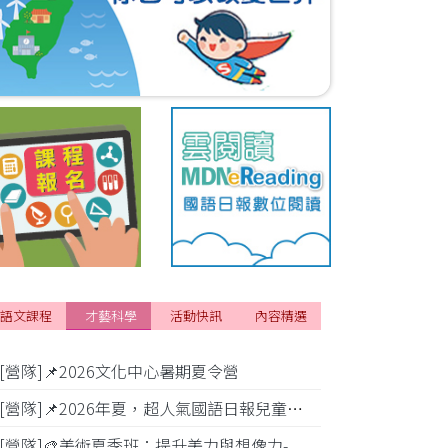
語文課程
才藝科學
活動快訊
內容精選
[營隊]📌2026文化中心暑期夏令營
[活動]✂️2
[營隊]📌2026年夏，超人氣國語日報兒童商學院搶先報！
[營隊]🎨美術夏季班：提升美力與想像力-
[比賽]小公