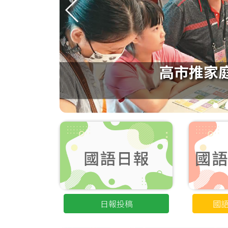
高市推家
1
日報投稿
國