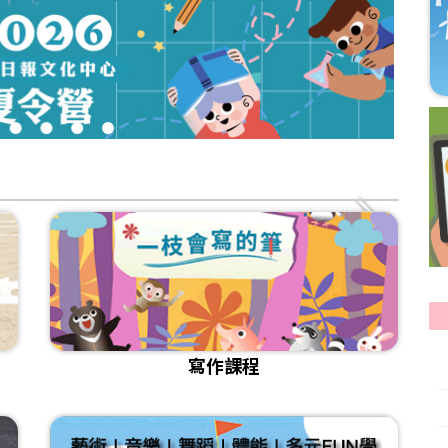
3
4
5
6
寫作課程
[課程]115年寫作秋季班招生
[試讀]💻國語日報雲閱讀_日報 週刊 中學生報
[課程]115年暑期閱讀寫作班 招生
[影音]《小孩也要學AI？！如何培養正確使用觀念？》
[課程]📌2026年夏季華語研習營 課程介紹
[比賽]🎤國語日報小主播報新聞比賽得獎名單及作品