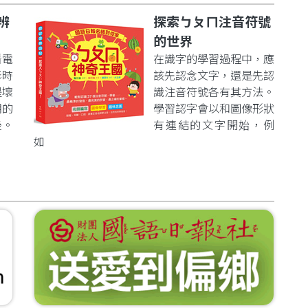
辨
探索ㄅㄆㄇ注音符號
的世界
看電
在識字的學習過程中，應
影時
該先認念文字，還是先認
是壞
識注音符號各有其方法。
明的
學習認字會以和圖像形狀
後。
有連結的文字開始，例
如