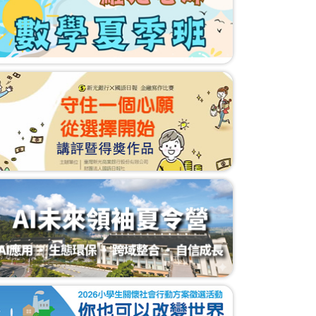
MLB季中交易 道奇隊搶下強