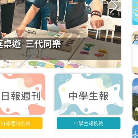
庭桌遊 三代同樂
2
3
4
5
語日報週刊投稿
中學生報投稿