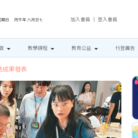
加入會員
｜
登入會員
/9星期日 丙午年 六月廿七
版
教學課程
教育公益
刊登廣告
地成果發表