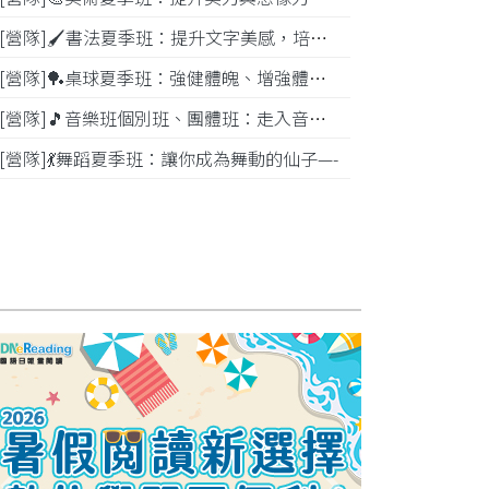
[營隊]🖌️書法夏季班：提升文字美感，培養專注力—
[營隊]️🏓桌球夏季班：強健體魄、增強體能---
[營隊]🎵️音樂班個別班、團體班：走入音樂世界-
[營隊]💃舞蹈夏季班：讓你成為舞動的仙子—-