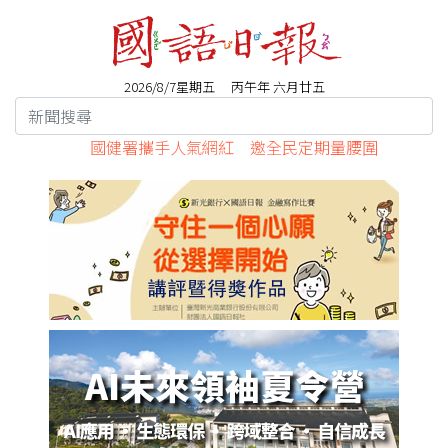
2026/8/7星期五 丙午年 六月廿五
國健署攜手人氣網紅 邀全民定期量腰圍