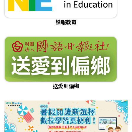
讀報教育
送愛到偏鄉