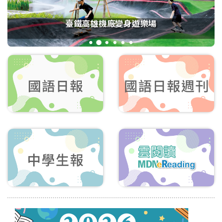
臺鐵高雄機廠變身遊樂場
1
2
3
4
5
6