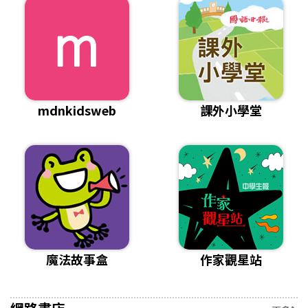
mdnkidsweb
課外小學堂
魔法故事盒
作家觀星站