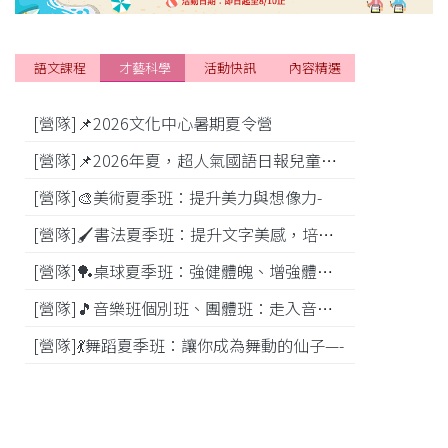
語文課程
才藝科學
活動快訊
內容精選
[營隊]📌2026文化中心暑期夏令營
[活動]
[營隊]📌2026年夏，超人氣國語日報兒童商學院搶先報！
[營隊]🎨美術夏季班：提升美力與想像力-
[比賽]
[營隊]🖌️書法夏季班：提升文字美感，培養專注力—
[營隊]️🏓桌球夏季班：強健體魄、增強體能---
[營隊]🎵️音樂班個別班、團體班：走入音樂世界-
[營隊]💃舞蹈夏季班：讓你成為舞動的仙子—-