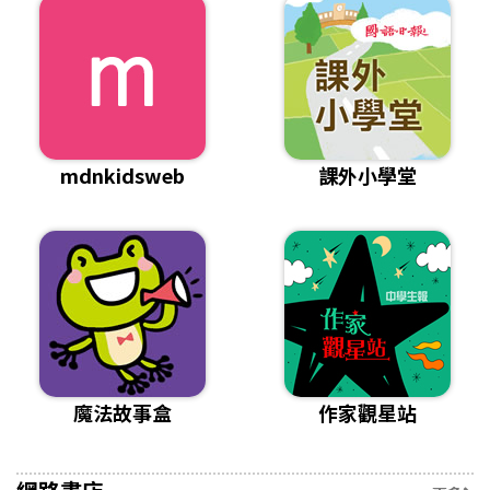
mdnkidsweb
課外小學堂
魔法故事盒
作家觀星站