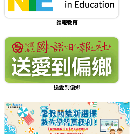
讀報教育
送愛到偏鄉