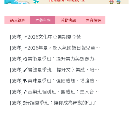
語文課程
才藝科學
活動快訊
內容精選
[營隊]📌2026文化中心暑期夏令營
[活動]
[營隊]📌2026年夏，超人氣國語日報兒童商學院搶先報！
[營隊]🎨美術夏季班：提升美力與想像力-
[比賽]
[營隊]🖌️書法夏季班：提升文字美感，培養專注力—
[營隊]️🏓桌球夏季班：強健體魄、增強體能---
[營隊]🎵️音樂班個別班、團體班：走入音樂世界-
[營隊]💃舞蹈夏季班：讓你成為舞動的仙子—-