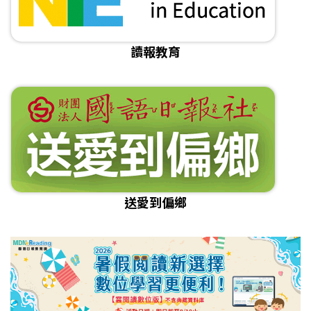
讀報教育
送愛到偏鄉