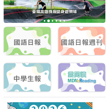
臺鐵高雄機廠變身遊樂場
1
2
3
4
5
6