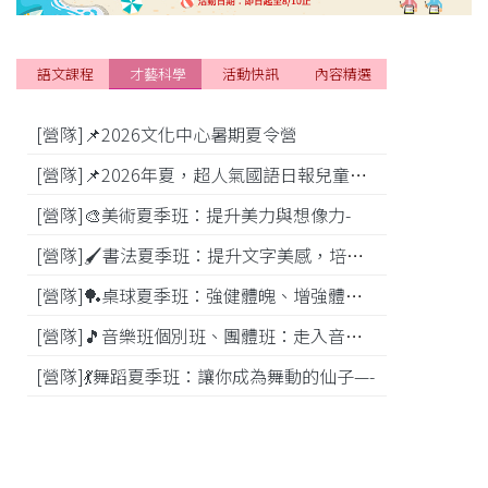
語文課程
才藝科學
活動快訊
內容精選
[營隊]📌2026文化中心暑期夏令營
[活動]
[營隊]📌2026年夏，超人氣國語日報兒童商學院搶先報！
[營隊]🎨美術夏季班：提升美力與想像力-
[比賽]
[營隊]🖌️書法夏季班：提升文字美感，培養專注力—
[營隊]️🏓桌球夏季班：強健體魄、增強體能---
[營隊]🎵️音樂班個別班、團體班：走入音樂世界-
[營隊]💃舞蹈夏季班：讓你成為舞動的仙子—-