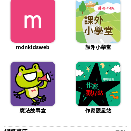
mdnkidsweb
課外小學堂
魔法故事盒
作家觀星站