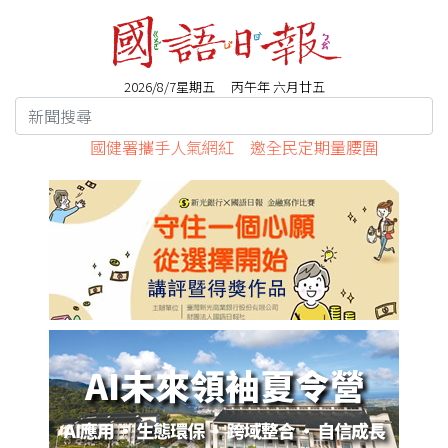
2026/8/7星期五 丙午年 六月廿五
國健署攜手人氣網紅 邀全民定期量腰圍