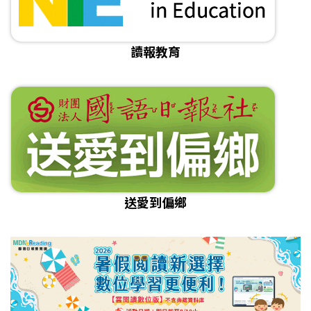
讀報教育
送愛到偏鄉