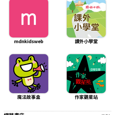
mdnkidsweb
課外小學堂
魔法故事盒
作家觀星站