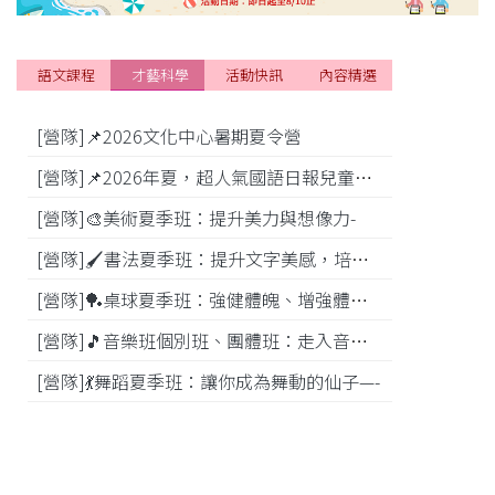
語文課程
才藝科學
活動快訊
內容精選
[營隊]📌2026文化中心暑期夏令營
[活動]
[營隊]📌2026年夏，超人氣國語日報兒童商學院搶先報！
[營隊]🎨美術夏季班：提升美力與想像力-
[比賽]
[營隊]🖌️書法夏季班：提升文字美感，培養專注力—
[營隊]️🏓桌球夏季班：強健體魄、增強體能---
[營隊]🎵️音樂班個別班、團體班：走入音樂世界-
[營隊]💃舞蹈夏季班：讓你成為舞動的仙子—-