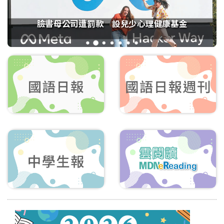
臉書母公司遭罰款 設兒少心理健康基金
1
2
3
4
5
6
7