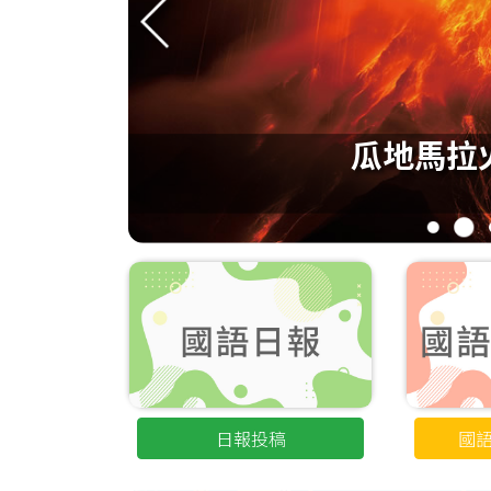
封王
冠
瓜地馬拉
1
2
日報投稿
國