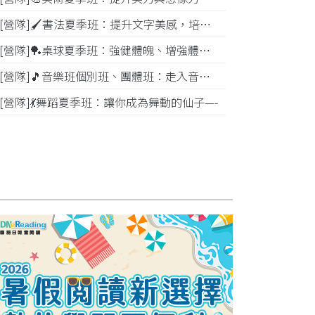
[營隊]🖌️書法夏季班：提升文字美感，培養專注力—
[營隊]️🏓桌球夏季班：強健體魄、增強體能---
[營隊]🎵️音樂班個別班、團體班：走入音樂世界-
[營隊]💃舞蹈夏季班：讓你成為舞動的仙子—-