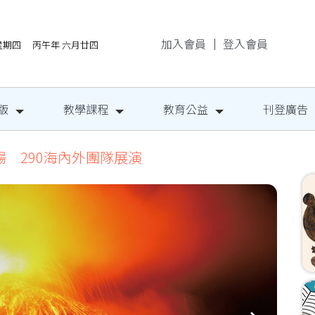
加入會員
｜
登入會員
/6星期四 丙午年 六月廿四
版
教學課程
教育公益
刊登廣告
場 290海內外團隊展演