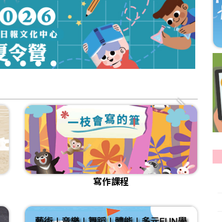
3
4
5
6
寫作課程
[課程]115年寫作秋季班招生
[試讀]💻國語日報雲閱讀_日報 週刊 中學生報
[課程]115年暑期閱讀寫作班 招生
[影音]《小孩也要學AI？！如何培養正確使用觀念？》
[課程]📌2026年夏季華語研習營 課程介紹
[比賽]🎤國語日報小主播報新聞比賽得獎名單及作品