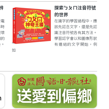
辨
探索ㄅㄆㄇ注音符號
的世界
看電
在識字的學習過程中，應
影時
該先認念文字，還是先認
是壞
識注音符號各有其方法。
明的
學習認字會以和圖像形狀
後。
有連結的文字開始，例
如