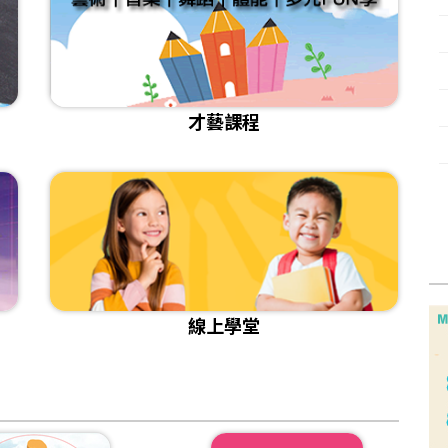
[活動]2025『我是剪報高手』得獎作品賞析
[課程]給想改變的你｜成人日語3/15自信開學
[課程]115年兒童正音班 招生
[比賽]🖊️2025 新光銀行．金融寫作比賽講評暨得獎作品
[課程]📌成人正音班 線上&實體課程
[影音]《存下一個夢想 從零開始的理財旅程》
才藝課程
[課程]📌兒童注音拼讀加強班 開始招生
[活動]讓我成為你的翅膀徵件比賽獲獎作品
[活動]2025關愛親長 圖文徵選作品欣賞
[小太陽樂學]金門縣述美國小/小主播課程播報成果＆活動紀錄
線上學堂