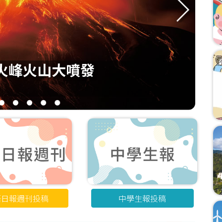
火峰火山大噴發
3
4
5
6
7
語日報週刊投稿
中學生報投稿