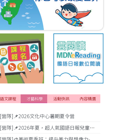
語文課程
才藝科學
活動快訊
內容精選
[營隊]📌2026文化中心暑期夏令營
[活動]✂️2
[營隊]📌2026年夏，超人氣國語日報兒童商學院搶先報！
[營隊]🎨美術夏季班：提升美力與想像力-
[比賽]小公