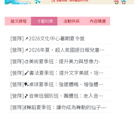
語文課程
才藝科學
活動快訊
內容精選
[營隊]📌2026文化中心暑期夏令營
[活動]
[營隊]📌2026年夏，超人氣國語日報兒童商學院搶先報！
[營隊]🎨美術夏季班：提升美力與想像力-
[比賽]
[營隊]🖌️書法夏季班：提升文字美感，培養專注力—
[營隊]️🏓桌球夏季班：強健體魄、增強體能---
[營隊]🎵️音樂班個別班、團體班：走入音樂世界-
[營隊]💃舞蹈夏季班：讓你成為舞動的仙子—-