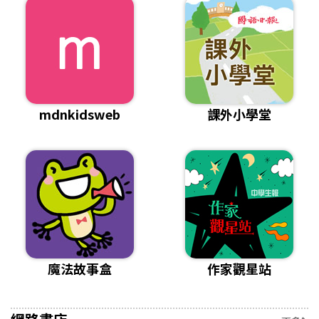
mdnkidsweb
課外小學堂
魔法故事盒
作家觀星站