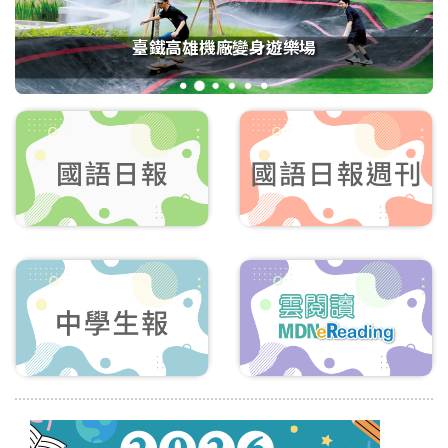
臺鐵高雄機廠變身遊樂場
1
2
3
4
5
6