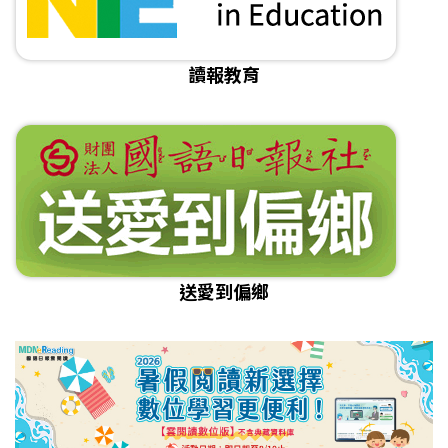
讀報教育
送愛到偏鄉