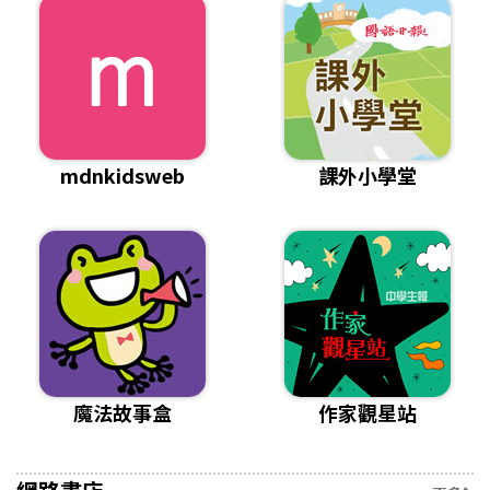
mdnkidsweb
課外小學堂
魔法故事盒
作家觀星站