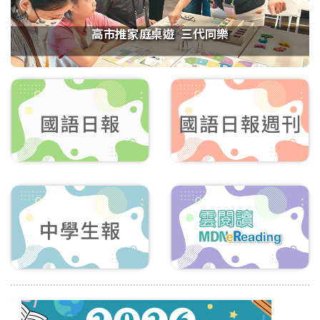
高市推家庭桌遊 三代同樂
1
2
3
4
5