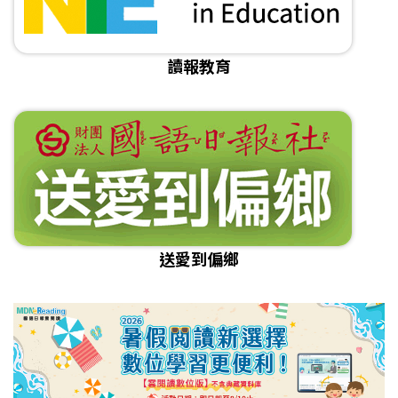
讀報教育
送愛到偏鄉