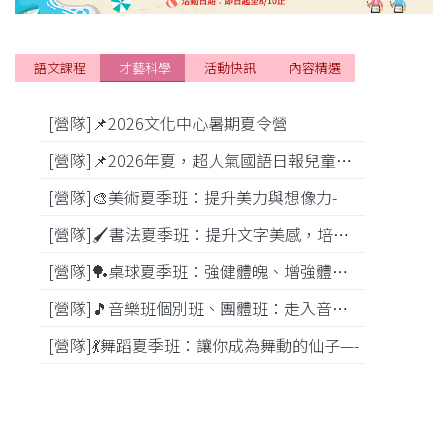
語文課程
才藝科學
活動快訊
內容精選
[營隊]📌2026文化中心暑期夏令營
[活動]
[營隊]📌2026年夏，超人氣國語日報兒童商學院搶先報！
[營隊]🎨美術夏季班：提升美力與想像力-
[比賽]
[營隊]🖌️書法夏季班：提升文字美感，培養專注力—
[營隊]️🏓桌球夏季班：強健體魄、增強體能---
[營隊]🎵️音樂班個別班、團體班：走入音樂世界-
[營隊]💃舞蹈夏季班：讓你成為舞動的仙子—-