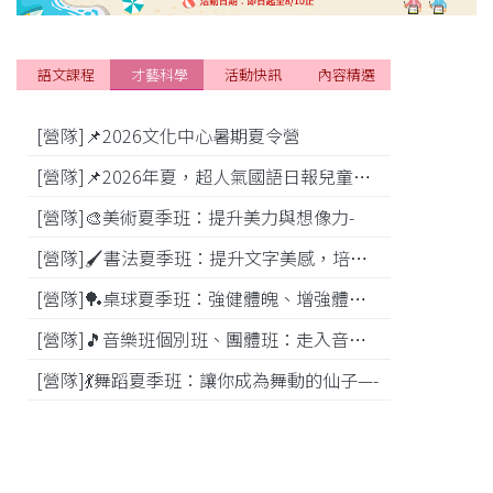
語文課程
才藝科學
活動快訊
內容精選
[營隊]📌2026文化中心暑期夏令營
[活動]
[營隊]📌2026年夏，超人氣國語日報兒童商學院搶先報！
[營隊]🎨美術夏季班：提升美力與想像力-
[比賽]
[營隊]🖌️書法夏季班：提升文字美感，培養專注力—
[營隊]️🏓桌球夏季班：強健體魄、增強體能---
[營隊]🎵️音樂班個別班、團體班：走入音樂世界-
[營隊]💃舞蹈夏季班：讓你成為舞動的仙子—-