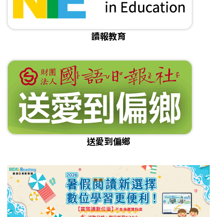
讀報教育
送愛到偏鄉