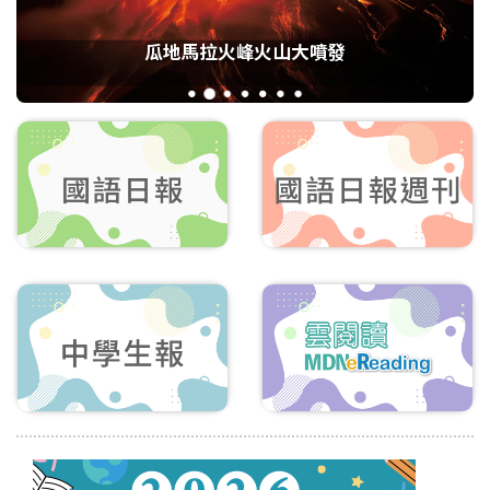
瓜地馬拉火峰火山大噴發
1
2
3
4
5
6
7