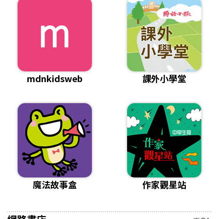
mdnkidsweb
課外小學堂
魔法故事盒
作家觀星站