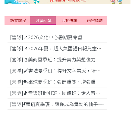
語文課程
才藝科學
活動快訊
內容精選
[營隊]📌2026文化中心暑期夏令營
[活動]
[營隊]📌2026年夏，超人氣國語日報兒童商學院搶先報！
[營隊]🎨美術夏季班：提升美力與想像力-
[比賽]
[營隊]🖌️書法夏季班：提升文字美感，培養專注力—
[營隊]️🏓桌球夏季班：強健體魄、增強體能---
[營隊]🎵️音樂班個別班、團體班：走入音樂世界-
[營隊]💃舞蹈夏季班：讓你成為舞動的仙子—-