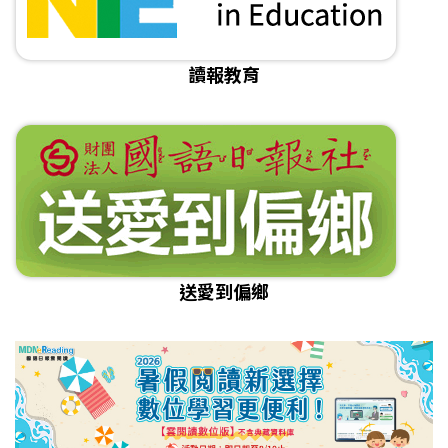
讀報教育
送愛到偏鄉