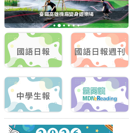
臺鐵高雄機廠變身遊樂場
1
2
3
4
5
6