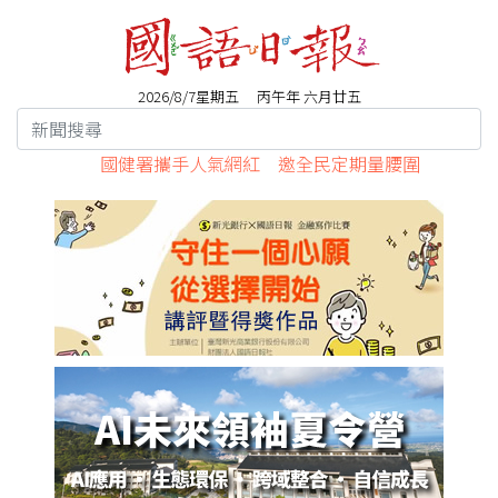
2026/8/7星期五 丙午年 六月廿五
國健署攜手人氣網紅 邀全民定期量腰圍