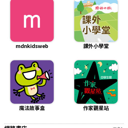
mdnkidsweb
課外小學堂
魔法故事盒
作家觀星站