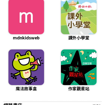
mdnkidsweb
課外小學堂
魔法故事盒
作家觀星站