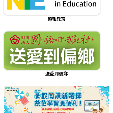
讀報教育
送愛到偏鄉