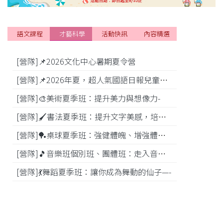
語文課程
才藝科學
活動快訊
內容精選
[營隊]📌2026文化中心暑期夏令營
[活動]
[營隊]📌2026年夏，超人氣國語日報兒童商學院搶先報！
[營隊]🎨美術夏季班：提升美力與想像力-
[比賽]
[營隊]🖌️書法夏季班：提升文字美感，培養專注力—
[營隊]️🏓桌球夏季班：強健體魄、增強體能---
[營隊]🎵️音樂班個別班、團體班：走入音樂世界-
[營隊]💃舞蹈夏季班：讓你成為舞動的仙子—-