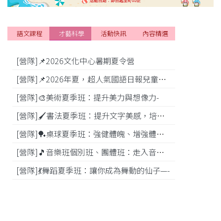
語文課程
才藝科學
活動快訊
內容精選
[營隊]📌2026文化中心暑期夏令營
[活動]
[營隊]📌2026年夏，超人氣國語日報兒童商學院搶先報！
[營隊]🎨美術夏季班：提升美力與想像力-
[比賽]
[營隊]🖌️書法夏季班：提升文字美感，培養專注力—
[營隊]️🏓桌球夏季班：強健體魄、增強體能---
[營隊]🎵️音樂班個別班、團體班：走入音樂世界-
[營隊]💃舞蹈夏季班：讓你成為舞動的仙子—-