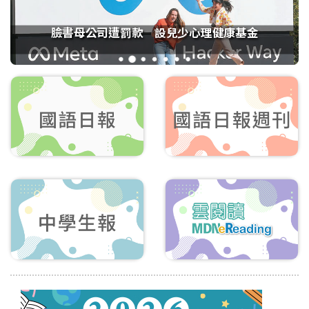
臉書母公司遭罰款 設兒少心理健康基金
1
2
3
4
5
6
7