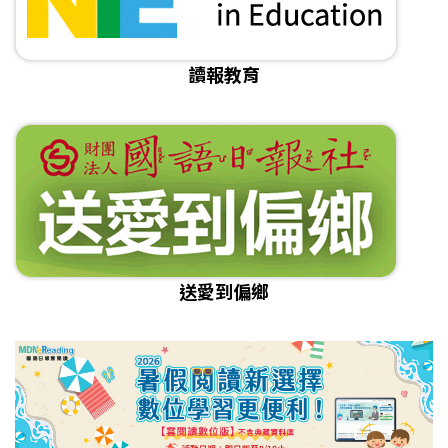
讀報教育
送愛到偏鄉