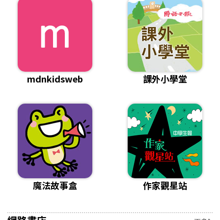
mdnkidsweb
課外小學堂
魔法故事盒
作家觀星站