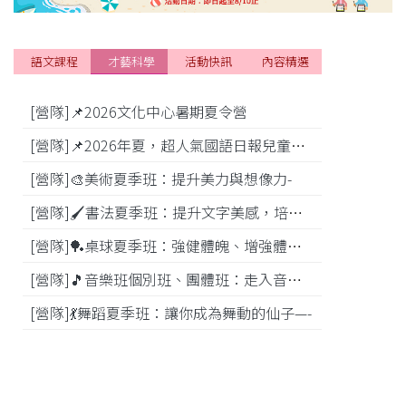
語文課程
才藝科學
活動快訊
內容精選
[營隊]📌2026文化中心暑期夏令營
[活動]
[營隊]📌2026年夏，超人氣國語日報兒童商學院搶先報！
[營隊]🎨美術夏季班：提升美力與想像力-
[比賽]
[營隊]🖌️書法夏季班：提升文字美感，培養專注力—
[營隊]️🏓桌球夏季班：強健體魄、增強體能---
[營隊]🎵️音樂班個別班、團體班：走入音樂世界-
[營隊]💃舞蹈夏季班：讓你成為舞動的仙子—-