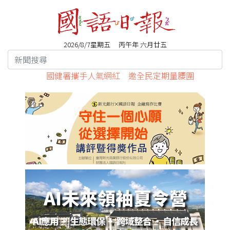
2026/8/7星期五 丙午年 六月廿五
國健署攜手人氣網紅 邀全民定期量腰圍