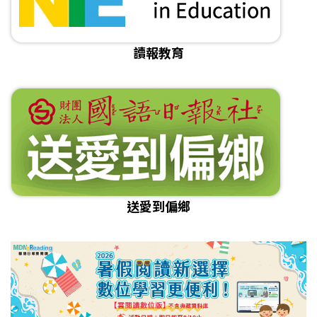
讀報教育
送愛到偏鄉