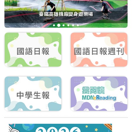
臺鐵高雄機廠變身遊樂場
1
2
3
4
5
6