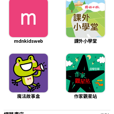
mdnkidsweb
課外小學堂
魔法故事盒
作家觀星站