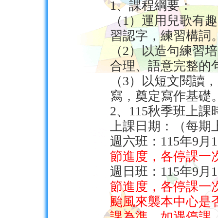
1、課程綱要：
（1）運用兒歌有
習認字，練習構詞
（2）以造句練習
合理、語意完整的
（3）以短文閱讀
寫，奠定寫作基礎
2、115秋季班上課
上課日期：（每期上
週六班：115年9月1
節進度，各停課一
週日班：115年9月1
節進度，各停課一
颱風來襲本中心是
課為準，如遇停課