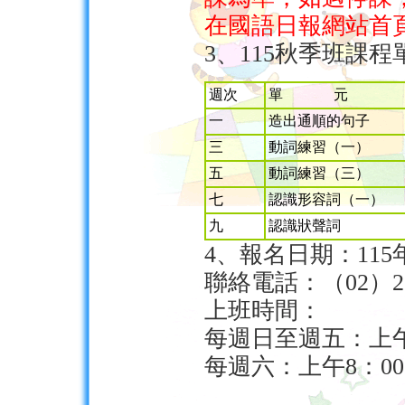
在國語日報網站首
3、115秋季班課程
週次
單 元
一
造出通順的句子
三
動詞練習（一）
五
動詞練習（三）
七
認識形容詞（一）
九
認識狀聲詞
4、報名日期：115
聯絡電話：（02）239
上班時間：
每週日至週五：上午
每週六：上午8：0