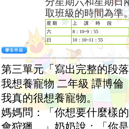
分星期六和星期日
取班級的時間為準
星 期
上 課 時 段
六
8：10~9：55
日
10：10~11：55
第三單元「寫出完整的段落
我想養寵物 二年級 譚博倫
我真的很想養寵物。
媽媽問：「你想要什麼樣的
會狩獵。」奶奶說：「你是