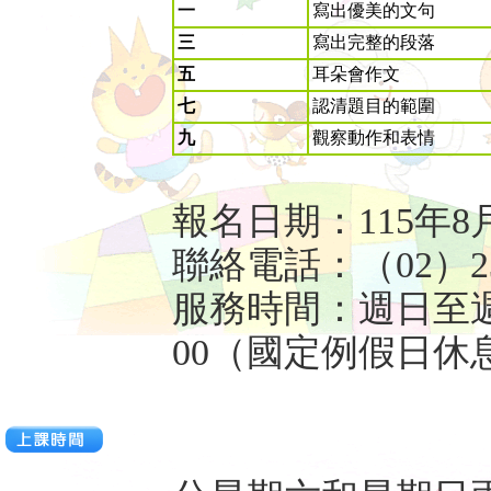
一
寫出優美的文句
三
寫出完整的段落
五
耳朵會作文
七
認清題目的範圍
九
觀察動作和表情
報名日期：115年8
聯絡電話：（02）239
服務時間：週日至週五
00（國定例假日休