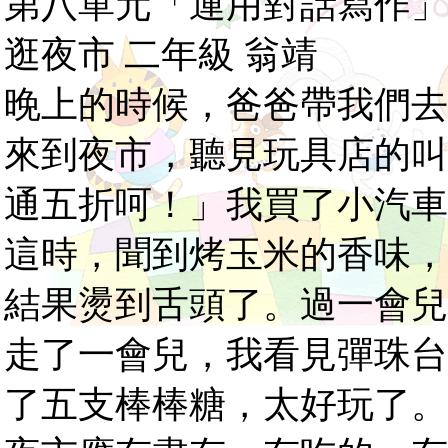
第八單元「運用對話寫作」
逛夜市 二年級 翁靖
晚上的時候，爸爸帶我們去
來到夜市，聽見玩具店的叫
通五折呵！」我買了小汽車
這時，聞到烤玉米的香味，
結果燙到舌頭了。過一會兒
走了一會兒，我看見彈珠台
了五支棒棒糖，太好玩了。