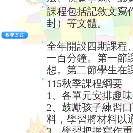
課程包括記敘文寫
封）等文體。
全年開設四期課程
一百分鐘。第一節
想。第二節學生在
115秋季課程綱要
1、各單元安排趣
2、鼓勵孩子練習
料，學習將材料以
3、學習把握寫作