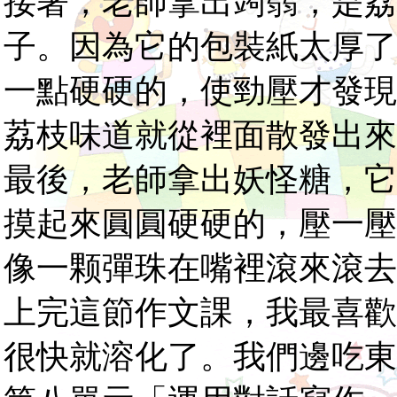
接著，老師拿出蒟蒻，是荔
子。因為它的包裝紙太厚了
一點硬硬的，使勁壓才發現
荔枝味道就從裡面散發出來
最後，老師拿出妖怪糖，它
摸起來圓圓硬硬的，壓一壓
像一颗彈珠在嘴裡滾來滾去
上完這節作文課，我最喜歡
很快就溶化了。我們邊吃東