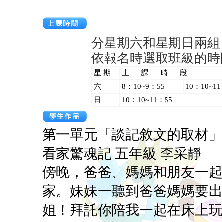
分星期六和星期日兩組
依報名時選取班級的時
星 期
上 課 時 段
六
8：10~9：55
10：10~11
日
10：10~11：55
第一單元「談記敘文的取材
看家驚魂記 五年級 李采靜
傍晚，爸爸、媽媽和朋友一
家。妹妹一聽到爸爸媽媽要
姐！拜託你陪我一起在床上