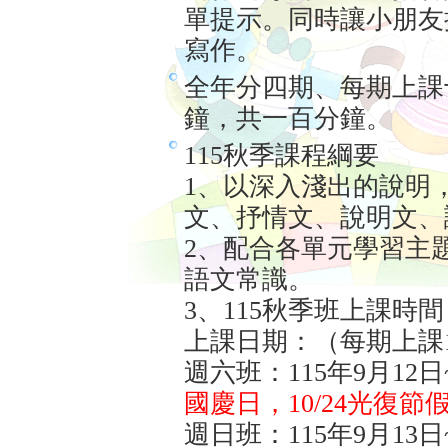
單提示。同時讓小朋友
寫作。
全年分四期、每期上課
鐘，共一百分鐘。
115秋季課程綱要
1、以深入淺出的說明
文、抒情文、說明文、
2、配合各單元學習主
語文常識。
3、115秋季班上課時間
上課日期：（每期上課1
週六班：115年9月12日~
國慶日，10/24光復
週日班：115年9月13日~