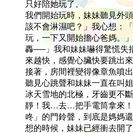
只好陪她玩了。
我們開始玩時，妹妹聽見外
該不會淋濕吧？」我心想：
玩，一下又開始擔心爸媽。」
轟──」我和妹妹嚇得驚慌失
來越快，感覺心臟快要跳出
接著，房間裡變得像章魚噴
聽見心跳聲和妹妹一直在叫
冰天雪地的北極，牙齒更不
靜！我…去…把手電筒拿來
咚」的門鈴聲，到底是媽媽
想的時候，妹妹已經衝去開