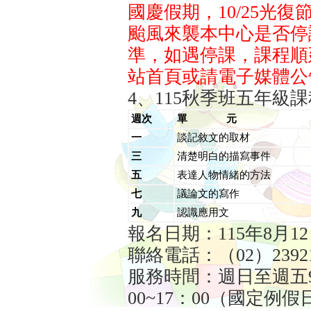
國慶假期，10/25光
颱風來襲本中心是否停
準，如遇停課，課程順
站首頁或請電子媒體公
4、115秋季班五年級
週次
單
元
一
談記敘文的取材
三
清楚明白的描寫事件
五
表達人物情緒的方法
七
議論文的寫作
九
認識應用文
報名日期：115年8月1
聯絡電話：（02）239211
服務時間：週日至週五9
00~17：00（國定例