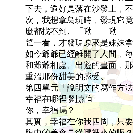
下去，還好是落在沙發上，
次，我想拿鳥玩時，發現它
麼都找不到。「啾——啾—
聲一看，才發現原來是妹妹
如今爺爺已經離開了人間，
和爺爺相處、出遊的畫面，
重溫那份甜美的感受。
第四單元「說明文的寫作方
幸福在哪裡 劉嘉宜
你，幸福嗎？
其實，幸福在你我四周，只
腹中的美食是從哪裡來的呢