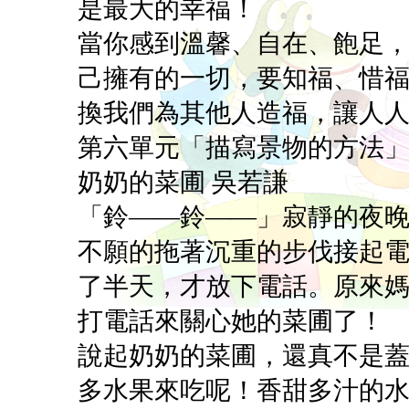
是最大的幸福！
當你感到溫馨、自在、飽足
己擁有的一切，要知福、惜
換我們為其他人造福，讓人
第六單元「描寫景物的方法
奶奶的菜圃 吳若謙
「鈴——鈴——」寂靜的夜
不願的拖著沉重的步伐接起
了半天，才放下電話。原來
打電話來關心她的菜圃了！
說起奶奶的菜圃，還真不是
多水果來吃呢！香甜多汁的