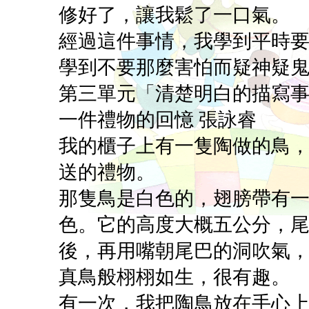
修好了，讓我鬆了一口氣。
經過這件事情，我學到平時
學到不要那麼害怕而疑神疑
第三單元「清楚明白的描寫
一件禮物的回憶 張詠睿
我的櫃子上有一隻陶做的鳥
送的禮物。
那隻鳥是白色的，翅膀帶有
色。它的高度大概五公分，
後，再用嘴朝尾巴的洞吹氣
真鳥般栩栩如生，很有趣。
有一次，我把陶鳥放在手心