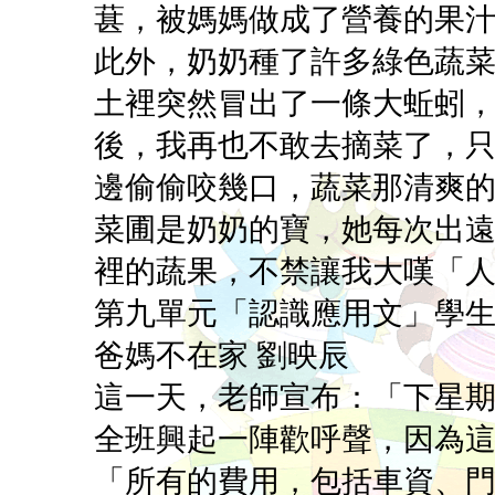
葚，被媽媽做成了營養的果
此外，奶奶種了許多綠色蔬
土裡突然冒出了一條大蚯蚓
後，我再也不敢去摘菜了，
邊偷偷咬幾口，蔬菜那清爽
菜圃是奶奶的寶，她每次出
裡的蔬果，不禁讓我大嘆「
第九單元「認識應用文」學
爸媽不在家 劉映辰
這一天，老師宣布：「下星
全班興起一陣歡呼聲，因為
「所有的費用，包括車資、