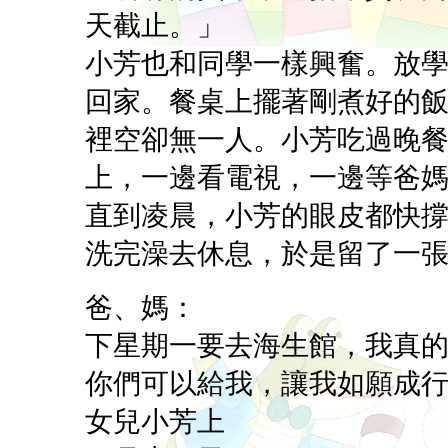
天截止。」
小芳也和同學一樣興奮。放
回家。餐桌上擺著剛煮好的
裡空卻無一人。小芳吃過晚
上，一邊看電視，一邊等爸
直到凌晨，小芳的眼皮都快
洗完澡去休息，於是留了一
爸、媽：
下星期一要去海生館，我真
你們可以給我，讓我如願成
女兒小芳上