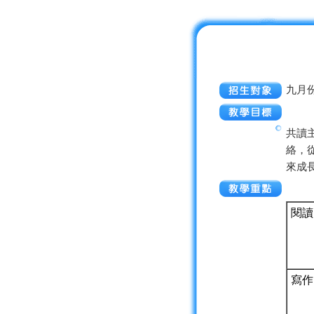
九月
共讀
絡，
來成
閱讀
寫作