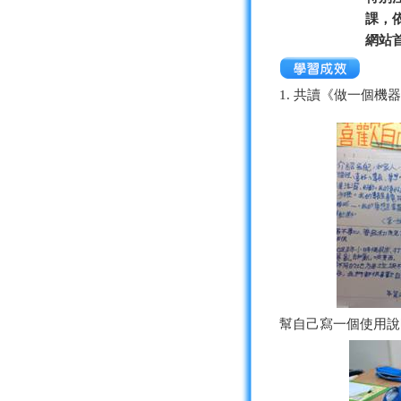
課，
網站
1. 共讀《做一個
幫自己寫一個使用說