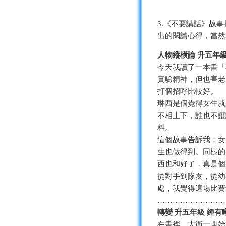
3.《不要講話》故
出的閱讀心得，當然
人物縱橫論 升五年級
今天我讀了一本書「
實驗精神，但也害老
打個招呼比較好。
琳西是個覺得女生就
不相上下，誰也不讓
料。
這個故事告訴我：女
生也做得到。同樣的
西也和好了，真是個
從對手到隊友，從幼
處，我覺得這場比賽
………………………
轉變 升五年級 鍾有
在書裡，大衛一開始