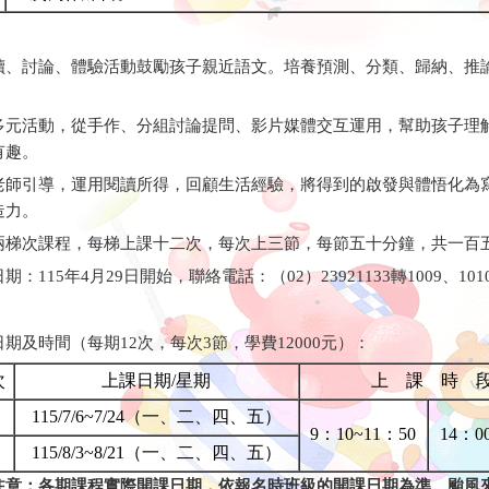
讀、討論、體驗活動鼓勵孩子親近語文。培養預測、分類、歸納、推
多元活動，從手作、分組討論提問、影片媒體交互運用，幫助孩子理
有趣。
老師引導，運用閱讀所得，回顧生活經驗，將得到的啟發與體悟化為
造力。
兩梯次課程，每梯上課十二次，每次上三節，每節五十分鐘，共一百
期：115年4月29日開始，聯絡電話：（02）23921133轉1009、101
期及時間（每期12次，每次3節，學費12000元）：
次
上課日期/星期
上 課 時 
115/7/6~7/24（一、二、四、五）
9：10~11：50
14：0
115/8/3~8/21（一、二、四、五）
注意：各期課程實際開課日期，依報名時班級的開課日期為準。颱風