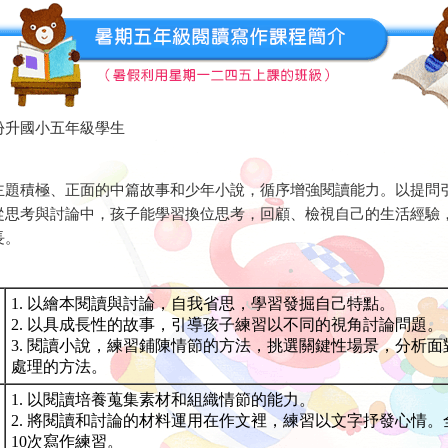
份升國小五年級學生
主題積極、正面的中篇故事和少年小說，循序增強閱讀能力。以提問
從思考與討論中，孩子能學習換位思考，回顧、檢視自己的生活經驗
長。
1. 以繪本閱讀與討論，自我省思，學習發掘自己特點。
2. 以具成長性的故事，引導孩子練習以不同的視角討論問題。
3. 閱讀小說，練習鋪陳情節的方法，挑選關鍵性場景，分析面
處理的方法。
1. 以閱讀培養蒐集素材和組織情節的能力。
2. 將閱讀和討論的材料運用在作文裡，練習以文字抒發心情。
10次寫作練習。