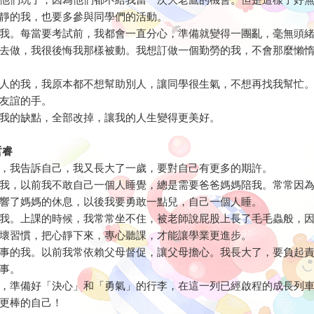
他們玩了，因為他們都不給我當一次大老鷹的機會。但是這樣子好
靜的我，也要多參與同學們的活動。
我。每當要考試前，我都會一直分心，準備就變得一團亂，毫無頭
去做，我很後悔我那樣被動。我想訂做一個勤勞的我，不會那麼懶
人的我，我原本都不想幫助別人，讓同學很生氣，不想再找我幫忙
友誼的手。
我的缺點，全部改掉，讓我的人生變得更美好。
哲睿
，我告訴自己，我又長大了一歲，要對自己有更多的期許。
我，以前我不敢自己一個人睡覺，總是需要爸爸媽媽陪我。常常因
響了媽媽的休息，以後我要勇敢一點兒，自己一個人睡。
我。上課的時候，我常常坐不住，被老師說屁股上長了毛毛蟲般，
壞習慣，把心靜下來，專心聽課，才能讓學業更進步。
事的我。以前我常依賴父母督促，讓父母擔心。我長大了，要負起
事。
，準備好「決心」和「勇氣」的行李，在這一列已經啟程的成長列
更棒的自己！