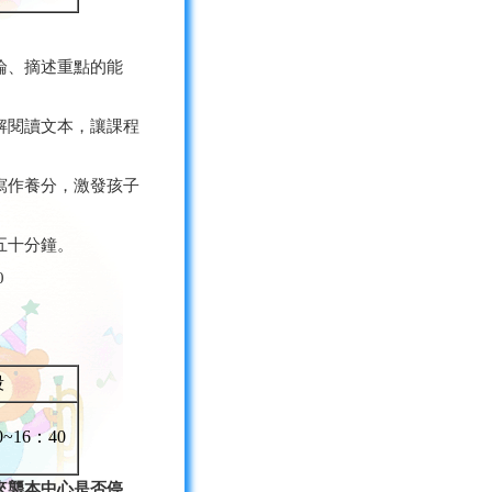
論、摘述重點的能
解閱讀文本，讓課程
寫作養分，激發孩子
五十分鐘。
0
段
0~16：40
來襲本中心是否停