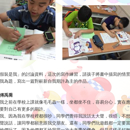
假裝是我」的討論資料，這次的寫作練習，請孩子將書中描寫的情
我為題，寫出一篇對嶄新自我期許為主的作品。
傅禹喬
我之前在學校上課就像毛毛蟲一樣，坐都坐不住，容易分心，實在
要對自己有更多的期許。
我。因為我在學校裡都很吵，同學們覺得我說話太大聲，很煩，不
聲說話，讓同學都願意跟我交朋友。還有，同學們玩遊戲都一定要