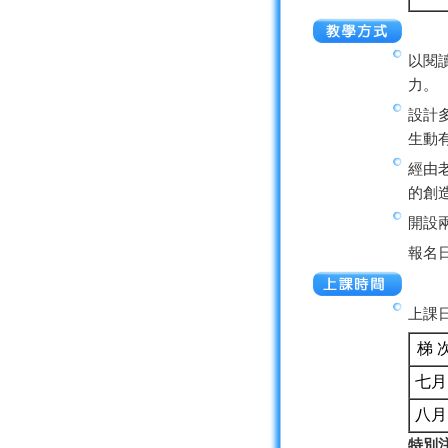
以閱
力。
設計
生動
經由
的創
開設
報名日
上課日
梯 
七月
八月
特別