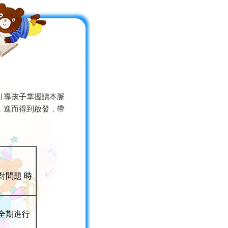
引導孩子掌握讀本脈
，進而得到啟發，帶
對問題 時
全期進行