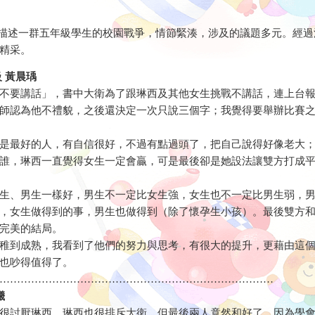
事描述一群五年級學生的校園戰爭，情節緊湊，涉及的議題多元。經
精采。
 黃晨瑀
不要講話」，書中大衛為了跟琳西及其他女生挑戰不講話，連上台
師認為他不禮貌，之後還決定一次只說三個字；我覺得要舉辦比賽
是最好的人，有自信很好，不過有點過頭了，把自己說得好像老大
誰，琳西一直覺得女生一定會贏，可是最後卻是她設法讓雙方打成
生、男生一樣好，男生不一定比女生強，女生也不一定比男生弱，
，女生做得到的事，男生也做得到（除了懷孕生小孩）。最後雙方
完美的結局。
稚到成熟，我看到了他們的努力與思考，有很大的提升，更藉由這
也吵得值得了。
……………………………………………………………………
曦
很討厭琳西，琳西也很排斥大衛，但最後兩人竟然和好了。因為學