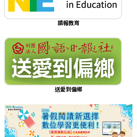
讀報教育
送愛到偏鄉