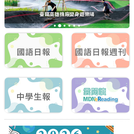
臺鐵高雄機廠變身遊樂場
1
2
3
4
5
6