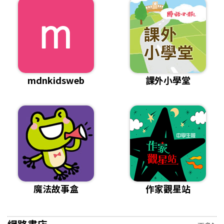
mdnkidsweb
課外小學堂
魔法故事盒
作家觀星站