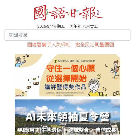
2026/8/7星期五 丙午年 六月廿五
國健署攜手人氣網紅 邀全民定期量腰圍