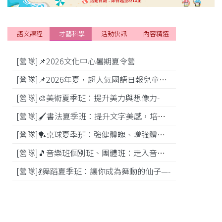
語文課程
才藝科學
活動快訊
內容精選
[營隊]📌2026文化中心暑期夏令營
[活動]
[營隊]📌2026年夏，超人氣國語日報兒童商學院搶先報！
[營隊]🎨美術夏季班：提升美力與想像力-
[比賽]
[營隊]🖌️書法夏季班：提升文字美感，培養專注力—
[營隊]️🏓桌球夏季班：強健體魄、增強體能---
[營隊]🎵️音樂班個別班、團體班：走入音樂世界-
[營隊]💃舞蹈夏季班：讓你成為舞動的仙子—-